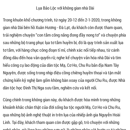
Lụa Bảo Lộc với không gian nhà Dài
Trong khuôn khổ chương trình, từ ngày 20-12 đến 2-1-2020, trong không
gian nhà Dài bên hồ Xuân Hương - Đà Lạt, du khách còn được tham quan,
trải nghiệm chuyện “con tằm cõng nắng đong đầy nong tơ” và chuyện phía
sau những bộ trang phục lụa tơ tằm huyền bí, đó là quy trình sản xuất lụa
tơ tằm, với hàng chục công đoạn tỉ mỉ, chính xác nối tiếp nhau, từ cánh
đồng dâu đến hoa văn quyến rũ; nghe kể chuyện văn hóa nhà Dài và tìm
hiểu công cụ lao động của dân tộc Mạ, Cơ Ho, Chu Ru bản địa Nam Tây
Nguyên, được sống trong nhịp điệu cồng chiêng huyền thoại và tận mắt
chứng kiến kỹ nghệ làm gốm không bàn xoay của người Chu Ru, được Nhà
dân tộc học Đinh Thị Nga sưu tầm, nghiên cứu và kết nối.
Cũng chính trong không gian này, du khách được hòa mình trong những
khoảnh khắc chân thật của đời sống ba tộc người Mạ, Cơ Ho và Chu Ru,
qua những bộ ảnh nghệ thuật in trên lụa của nhiếp ảnh gia Nguyễn Hoài
Linh. Tại đây, khách tham quan còn được gặp gỡ, trò chuyện với những
nghệ nhân, già làng hay những sơn nữ, là những nhân vật bước ra từ những