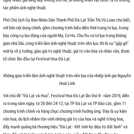
tác phẩm ảnh nghệ thuật.
Phó Chủ tịch Ủy Ban Nhân Dân Thành Phố Đà Lạt Trần Thị Vũ Loan cho biết,
với bốn nội dung chính, gồm chương trình biểu diễn thời trang tơ lụa, trưng
bày công cụ lao động của người Mạ, Cơ Ho, Chu Ru và tơ lụa trong không
gian nhà Dài, cùng triển lãm ảnh nghệ thuật trên nền lụa; đó là sự “gặp gỡ”
mới lạ về ý tưởng, giàu giá trị nghệ thuật, giá trị văn hóa và nhân văn, được
tổ chức lần đầu tại Festival Hoa Đà Lạt.
Không gian triển lãm ảnh nghệ thuật trên nền lụa của nhiếp ảnh gia Nguyễn
Hoài Linh
Với chủ đề “Đà Lạt và Hoa”, Festival Hoa Đà Lạt lần thứ 8 - năm 2019, diễn
ra trong năm ngày, từ 20 đến 24-12, tại TP Đà Lạt và TP Bảo Lộc, gồm 11
chương trình chính và hàng chục chương trình hưởng ứng. Đây là sự kiện
văn hoá, du lịch nhằm tôn vinh những giá trị của hoa và nghề trồng hoa,
đẩy mạnh quảng bá thương hiệu “Đà Lạt - Kết tinh kỳ diệu từ đất lành” và