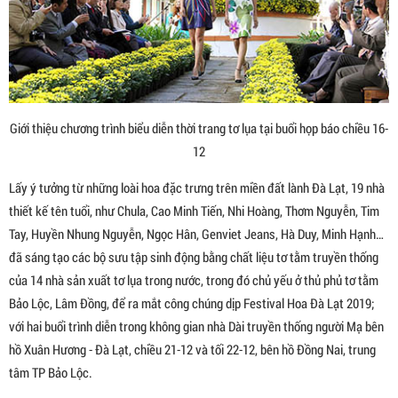
Giới thiệu chương trình biểu diễn thời trang tơ lụa tại buổi họp báo chiều 16-
12
Lấy ý tưởng từ những loài hoa đặc trưng trên miền đất lành Đà Lạt, 19 nhà
thiết kế tên tuổi, như Chula, Cao Minh Tiến, Nhi Hoàng, Thơm Nguyễn, Tim
Tay, Huyền Nhung Nguyễn, Ngọc Hân, Genviet Jeans, Hà Duy, Minh Hạnh…
đã sáng tạo các bộ sưu tập sinh động bằng chất liệu tơ tằm truyền thống
của 14 nhà sản xuất tơ lụa trong nước, trong đó chủ yếu ở thủ phủ tơ tằm
Bảo Lộc, Lâm Đồng, để ra mắt công chúng dịp Festival Hoa Đà Lạt 2019;
với hai buổi trình diễn trong không gian nhà Dài truyền thống người Mạ bên
hồ Xuân Hương - Đà Lạt, chiều 21-12 và tối 22-12, bên hồ Đồng Nai, trung
tâm TP Bảo Lộc.