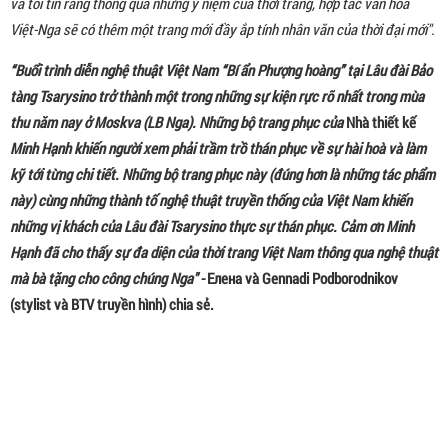
và tôi tin rằng thông qua những ý niệm của thời trang, hợp tác văn hoá
Việt-Nga sẽ có thêm một trang mới đầy ắp tính nhân văn của thời đại mới".
“Buổi trình diễn nghệ thuật Việt Nam “Bí ẩn Phượng hoàng” tại Lâu đài Bảo
tàng Tsarysino trở thành một trong những sự kiện rực rỡ nhất trong mùa
thu năm nay ở Moskva (LB Nga). Những bộ trang phục của
Nhà thiết kế
Minh Hạnh khiến người xem phải trầm trồ thán phục về sự hài hoà và làm
kỹ tới từng chi tiết. Những bộ trang phục này (đúng hơn là những tác phẩm
này) cùng những thành tố nghệ thuật truyền thống của Việt Nam khiến
những vị khách của Lâu đài Tsarysino thực sự thán phục. Cảm ơn Minh
Hạnh đã cho thấy sự đa diện của thời trang Việt Nam thông qua nghệ thuật
mà bà tặng cho công chúng Nga" -
Елена và Gennadi Podborodnikov
(stylist và BTV truyền hình) chia sẻ.