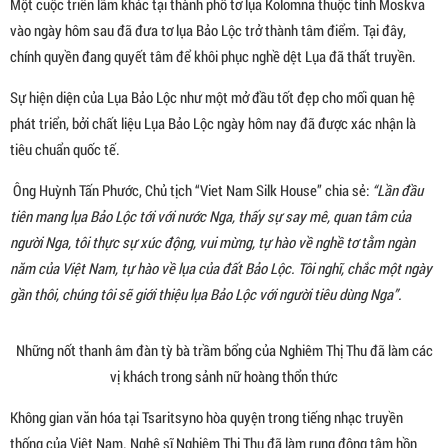
Một cuộc triển lãm khác tại thành phố tơ lụa Kolomna thuộc tỉnh Moskva
vào ngày hôm sau đã đưa tơ lụa Bảo Lộc trở thành tâm điểm. Tại đây,
chính quyền đang quyết tâm để khôi phục nghề dệt Lụa đã thất truyền.
Sự hiện diện của Lụa Bảo Lộc như một mở đầu tốt đẹp cho mối quan hệ
phát triển, bởi chất liệu Lụa Bảo Lộc ngày hôm nay đã được xác nhận là
tiêu chuẩn quốc tế.
Ông Huỳnh Tấn Phước, Chủ tịch “Viet Nam Silk House” chia sẻ:
“Lần đầu
tiên mang lụa Bảo Lộc tới với nước Nga, thấy sự say mê, quan tâm của
người Nga, tôi thực sự xúc động, vui mừng, tự hào về nghề tơ tằm ngàn
năm của Việt Nam, tự hào về lụa của đất Bảo Lộc. Tôi nghĩ, chắc một ngày
gần thôi, chúng tôi sẽ giới thiệu lụa Bảo Lộc với người tiêu dùng Nga”.
Những nốt thanh âm đàn tỳ bà trầm bổng của Nghiêm Thị Thu đã làm các
vị khách trong sảnh nữ hoàng thổn thức
Không gian văn hóa tại Tsaritsyno hòa quyện trong tiếng nhạc truyền
thống của Việt Nam. Nghệ sĩ Nghiêm Thị Thu đã làm rung động tâm hồn