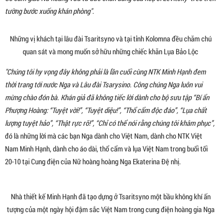
tường bước xuống khán phòng".
Những vị khách tại lâu đài Tsaritsyno và tại tỉnh Kolomna đều chăm chú
quan sát và mong muốn sở hữu những chiếc khăn Lụa Bảo Lộc
"Chúng tôi hy vọng đây không phải là lần cuối cùng NTK Minh Hạnh đem
thời trang tới nước Nga và Lâu đài Tsarysino. Công chúng Nga luôn vui
mừng chào đón bà. Khán giả đã không tiếc lời dành cho bộ sưu tập “Bí ẩn
Phượng Hoàng: “Tuyệt vời!”, “Tuyệt diệu!”, “Thổ cẩm độc đáo”, “Lụa chất
lượng tuyệt hảo”, “Thật rực rỡ!”, “Chỉ có thể nói rằng chúng tôi khâm phục”,
đó là những lời mà các bạn Nga dành cho Việt Nam, dành cho NTK Việt
Nam Minh Hạnh, dành cho áo dài, thổ cẩm và lụa Việt Nam trong buổi tối
20-10 tại Cung điện của Nữ hoàng hoàng Nga Ekaterina Đệ nhị.
Nhà thiết kế Minh Hạnh đã tạo dựng ở Tsaritsyno một bầu không khí ấn
tượng của một ngày hội đậm sắc Việt Nam trong cung điện hoàng gia Nga