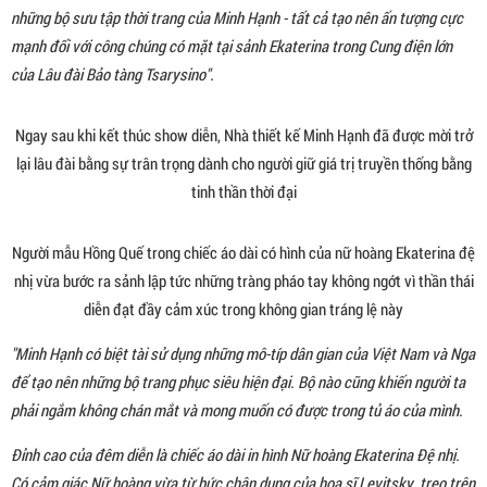
những bộ sưu tập thời trang của Minh Hạnh - tất cả tạo nên ấn tượng cực
mạnh đối với công chúng có mặt tại sảnh Ekaterina trong Cung điện lớn
của Lâu đài Bảo tàng Tsarysino".
Ngay sau khi kết thúc show diễn, Nhà thiết kế Minh Hạnh đã được mời trở
lại lâu đài bằng sự trân trọng dành cho người giữ giá trị truyền thống bằng
tinh thần thời đại
Người mẫu Hồng Quế trong chiếc áo dài có hình của nữ hoàng Ekaterina đệ
nhị vừa bước ra sảnh lập tức những tràng pháo tay không ngớt vì thần thái
diễn đạt đầy cảm xúc trong không gian tráng lệ này
"Minh Hạnh có biệt tài sử dụng những mô-típ dân gian của Việt Nam và Nga
để tạo nên những bộ trang phục siêu hiện đại. Bộ nào cũng khiến người ta
phải ngắm không chán mắt và mong muốn có được trong tủ áo của mình.
Đỉnh cao của đêm diễn là chiếc áo dài in hình Nữ hoàng Ekaterina Đệ nhị.
Có cảm giác Nữ hoàng vừa từ bức chân dung của hoạ sĩ Levitsky treo trên