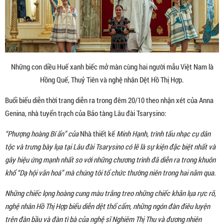
Những con diều Huế xanh biếc mở màn cùng hai người mẫu Việt Nam là
Hồng Quế, Thuỷ Tiên và nghệ nhân Dệt Hồ Thị Hợp.
Buổi biểu diễn thời trang diễn ra trong đêm 20/10 theo nhận xét của Anna
Genina, nhà tuyển trạch của Bảo tàng Lâu đài Tsarysino:
“Phượng hoàng Bí ẩn” của
Nhà thiết kế
Minh Hạnh, trình tấu nhạc cụ dân
tộc và trưng bày lụa tại Lâu đài Tsarysino có lẽ là sự kiện đặc biệt nhất và
gây hiệu ứng mạnh nhất so với những chương trình đã diễn ra trong khuôn
khổ “Dạ hội văn hoá” mà chúng tôi tổ chức thường niên trong hai năm qua.
Những chiếc lọng hoàng cung màu trắng treo những chiếc khăn lụa rực rỡ,
nghệ nhân Hồ Thị Hợp biểu diễn dệt thổ cẩm, những ngón đàn điêu luyện
trên đàn bầu và đàn tì bà của nghệ sĩ Nghiêm Thị Thu và đương nhiên