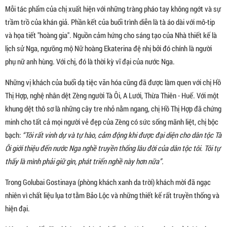
Mỗi tác phẩm của chị xuất hiện với những tràng pháo tay không ngớt và sự
trầm trồ của khán giả. Phần kết của buổi trình diễn là tà áo dài với mô-tip
và họa tiết "hoàng gia". Nguồn cảm hứng cho sáng tạo của Nhà thiết kế là
lịch sử Nga, ngưỡng mộ Nữ hoàng Ekaterina đệ nhị bởi đó chính là người
phụ nữ anh hùng. Với chị, đó là thời kỳ vĩ đại của nước Nga.
Những vị khách của buổi dạ tiệc văn hóa cũng đã được làm quen với chị Hồ
Thị Hợp, nghệ nhân dệt Zèng người Tà Ôi, A Lưới, Thừa Thiên - Huế. Với một
khung dệt thô sơ là những cây tre nhỏ nằm ngang, chị Hồ Thị Hợp đã chứng
minh cho tất cả mọi người vẻ đẹp của Zèng có sức sống mãnh liệt, chị bộc
bạch:
“Tôi rất vinh dự và tự hào, cảm động khi được đại diện cho dân tộc Tà
Ôi giới thiệu đến nước Nga nghề truyền thống lâu đời của dân tộc tôi. Tôi tự
thấy là mình phải giữ gìn, phát triển nghề này hơn nữa”.
Trong Golubai Gostinaya (phòng khách xanh da trời) khách mời đã ngạc
nhiên vì chất liệu lụa tơ tằm Bảo Lộc và những thiết kế rất truyền thống và
hiện đại.