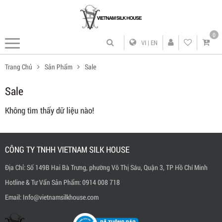
0
VI
|
EN
Trang Chủ
Sản Phẩm
Sale
Sale
Không tìm thấy dữ liệu nào!
CÔNG TY TNHH VIETNAM SILK HOUSE
Địa Chỉ: Số 149B Hai Bà Trưng, phường Võ Thị Sáu, Quận 3, TP Hồ Chí Minh
Hotline & Tư Vấn Sản Phẩm: 0914 008 718
Email: Info@vietnamsilkhouse.com