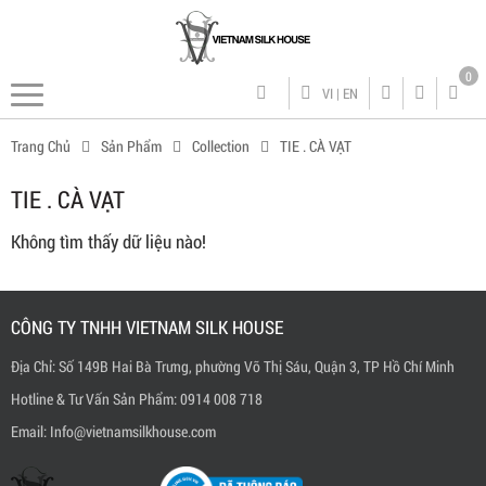
0
VI
|
EN
Trang Chủ
Sản Phẩm
Collection
TIE . CÀ VẠT
TIE . CÀ VẠT
Không tìm thấy dữ liệu nào!
CÔNG TY TNHH VIETNAM SILK HOUSE
Địa Chỉ: Số 149B Hai Bà Trưng, phường Võ Thị Sáu, Quận 3, TP Hồ Chí Minh
Hotline & Tư Vấn Sản Phẩm: 0914 008 718
Email: Info@vietnamsilkhouse.com